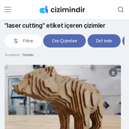
"laser cutting" etiket içeren çizimler
Filtre
Cnc Çizimleri
Dxf indir
Sıralama
Yeniler