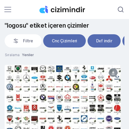
"logosu" etiket içeren çizimler
Filtre
Cnc Çizimleri
Dxf indir
Sıralama
Yeniler