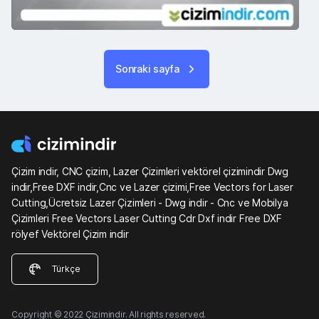
Sonraki sayfa
Çizim indir, CNC çizim, Lazer Çizimleri vektörel çizimindir Dwg
indir,Free DXF indir,Cnc ve Lazer çizimi,Free Vectors for Laser
Cutting,Ücretsiz Lazer Çizimleri - Dwg indir - Cnc ve Mobilya
Çizimleri Free Vectors Laser Cutting Cdr Dxf indir Free DXF
rölyef Vektörel Çizim indir
Türkçe
Copyright © 2022 Çizimindir. All rights reserved.