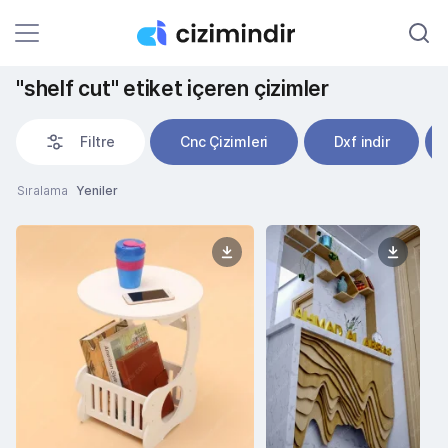
"shelf cut" etiket içeren çizimler
Filtre
Cnc Çizimleri
Dxf indir
Sıralama
Yeniler