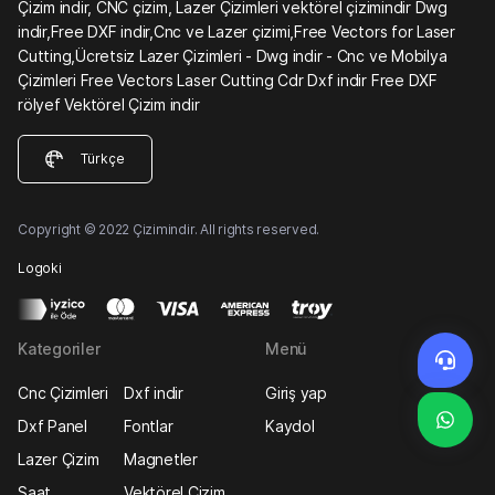
Çizim indir, CNC çizim, Lazer Çizimleri vektörel çizimindir Dwg
indir,Free DXF indir,Cnc ve Lazer çizimi,Free Vectors for Laser
Cutting,Ücretsiz Lazer Çizimleri - Dwg indir - Cnc ve Mobilya
Çizimleri Free Vectors Laser Cutting Cdr Dxf indir Free DXF
rölyef Vektörel Çizim indir
Türkçe
Copyright © 2022 Çizimindir. All rights reserved.
Logoki
Kategoriler
Menü
Cnc Çizimleri
Dxf indir
Giriş yap
Dxf Panel
Fontlar
Kaydol
Lazer Çizim
Magnetler
Saat
Vektörel Çizim