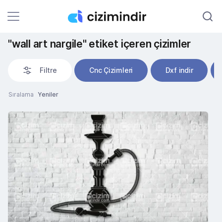
"wall art nargile" etiket içeren çizimler
Filtre
Cnc Çizimleri
Dxf indir
Sıralama
Yeniler