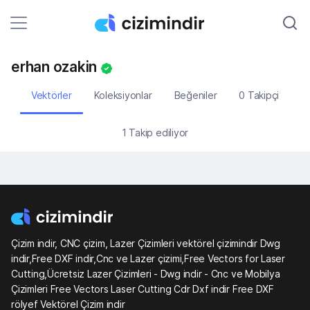
erhan ozakin
Vektörler
Koleksiyonlar
Beğeniler
0 Takipçi
1 Takip ediliyor
Çizim indir, CNC çizim, Lazer Çizimleri vektörel çizimindir Dwg
indir,Free DXF indir,Cnc ve Lazer çizimi,Free Vectors for Laser
Cutting,Ücretsiz Lazer Çizimleri - Dwg indir - Cnc ve Mobilya
Çizimleri Free Vectors Laser Cutting Cdr Dxf indir Free DXF
rölyef Vektörel Çizim indir