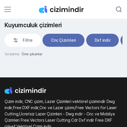
Kuyumculuk çizimleri
Filtre
Cnc Çizimleri
Dxf indir
Sıralama
Öne çıkanlar
Çizim indir, CNC çizim, Lazer Çizimleri vektörel çizimindir Dwg
indir,Free DXF indir,Cnc ve Lazer çizimi,Free Vectors for Laser
Cutting,Ücretsiz Lazer Çizimleri - Dwg indir - Cnc ve Mobilya
Çizimleri Free Vectors Laser Cutting Cdr Dxf indir Free DXF
rölyef Vektörel Çizim indir