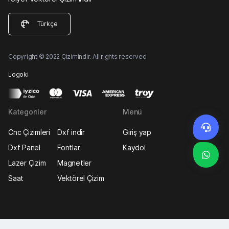
Türkçe
Copyright © 2022 Çizimindir. All rights reserved.
Logoki
Kategoriler
Menü
Cnc Çizimleri
Dxf indir
Giriş yap
Dxf Panel
Fontlar
Kaydol
Lazer Çizim
Magnetler
Saat
Vektörel Çizim