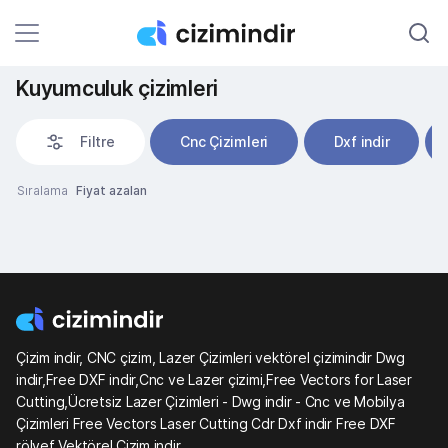
Kuyumculuk çizimleri
Filtre
Cnc Çizimleri
Dxf indir
Sıralama
Fiyat azalan
Çizim indir, CNC çizim, Lazer Çizimleri vektörel çizimindir Dwg
indir,Free DXF indir,Cnc ve Lazer çizimi,Free Vectors for Laser
Cutting,Ücretsiz Lazer Çizimleri - Dwg indir - Cnc ve Mobilya
Çizimleri Free Vectors Laser Cutting Cdr Dxf indir Free DXF
rölyef Vektörel Çizim indir