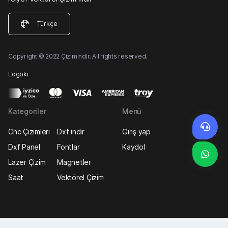
Türkçe
Copyright © 2022 Çizimindir. All rights reserved.
Logoki
Kategoriler
Menü
Cnc Çizimleri
Dxf indir
Giriş yap
Dxf Panel
Fontlar
Kaydol
Lazer Çizim
Magnetler
Saat
Vektörel Çizim