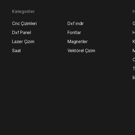
Kategoriler
H
Cnc Çizimleri
Dxf indir
G
Dxf Panel
Fontlar
H
Lazer Çizim
Magnetler
K
Saat
Vektörel Çizim
M
O
T
İ