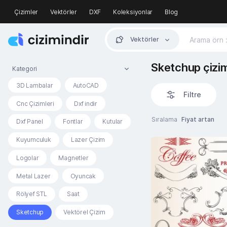
Çizimler
Vektörler
DXF
Koleksiyonlar
Blog
Vektörler
Sketchup çizim
Kategori
3D Lambalar
AutoCAD
Filtre
Cnc Çizimleri
Dxf indir
Sıralama
Fiyat artan
Dxf Panel
Fontlar
Kutular
Kuyumculuk
Lazer Çizim
Logolar
Magnetler
Metal Lazer
Oyuncak
Rölyef STL
Saat
Sketchup
Vektörel Çizim