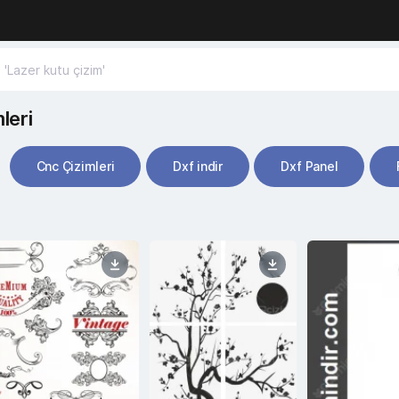
leri
Cnc Çizimleri
Dxf indir
Dxf Panel