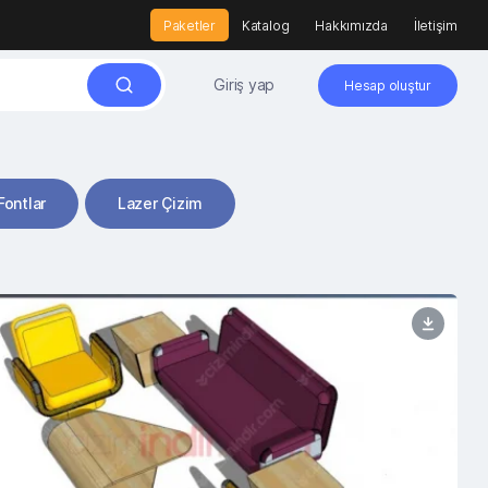
Paketler
Katalog
Hakkımızda
İletişim
Giriş yap
Hesap oluştur
Fontlar
Lazer Çizim