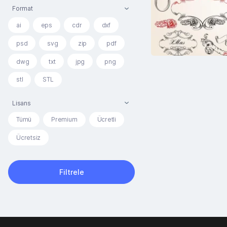
Format
ai
eps
cdr
dxf
psd
svg
zip
pdf
dwg
txt
jpg
png
stl
STL
Lisans
Tümü
Premium
Ücretli
Ücretsiz
Filtrele