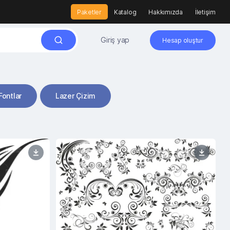
Paketler
Katalog
Hakkımızda
İletişim
Giriş yap
Hesap oluştur
Fontlar
Lazer Çizim