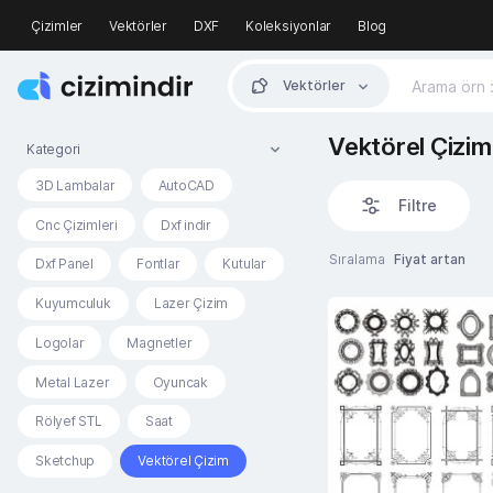
Çizimler
Vektörler
DXF
Koleksiyonlar
Blog
Vektörler
Vektörel Çizim 
Kategori
3D Lambalar
AutoCAD
Filtre
Cnc Çizimleri
Dxf indir
Sıralama
Fiyat artan
Dxf Panel
Fontlar
Kutular
Kuyumculuk
Lazer Çizim
Logolar
Magnetler
Metal Lazer
Oyuncak
Rölyef STL
Saat
Sketchup
Vektörel Çizim