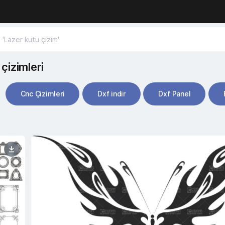
çizimleri
Cnc Çizimleri
Dxf indir
Dxf Panel