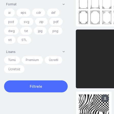
Format
ai
eps
cdr
dxf
psd
svg
zip
pdf
dwg
txt
jpg
png
stl
STL
Lisans
Tümü
Premium
Ücretli
Ücretsiz
Filtrele