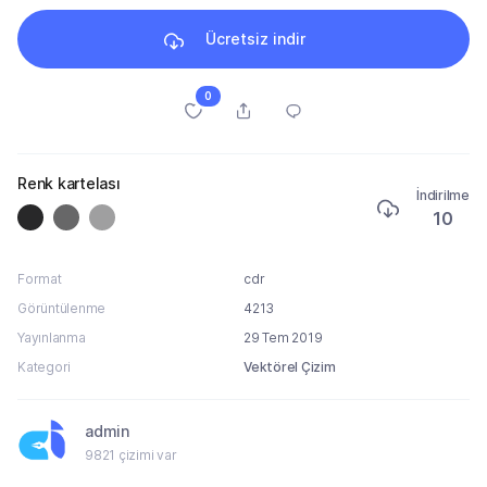
Ücretsiz indir
0
Renk kartelası
İndirilme
10
Format
cdr
Görüntülenme
4213
Yayınlanma
29 Tem 2019
Kategori
Vektörel Çizim
admin
9821 çizimi var