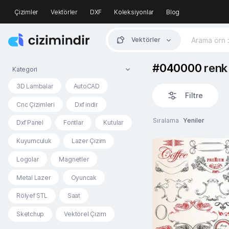
Çizimler
Vektörler
DXF
Koleksiyonlar
Blog
Vektörler
#040000
renk 
Kategori
3D Lambalar
AutoCAD
Filtre
Cnc Çizimleri
Dxf indir
Sıralama
Yeniler
Dxf Panel
Fontlar
Kutular
Kuyumculuk
Lazer Çizim
Logolar
Magnetler
Metal Lazer
Oyuncak
Rölyef STL
Saat
Sketchup
Vektörel Çizim