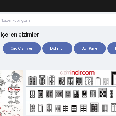
içeren çizimler
Cnc Çizimleri
Dxf indir
Dxf Panel