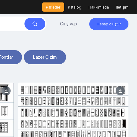
Paketler
Katalog
Hakkımızda
İletişim
Giriş yap
Hesap oluştur
Fontlar
Lazer Çizim