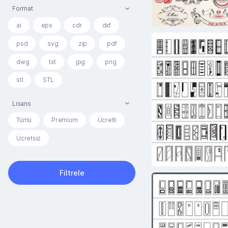
Format
ai
eps
cdr
dxf
psd
svg
zip
pdf
dwg
txt
jpg
png
stl
STL
Lisans
Tümü
Premium
Ücretli
Ücretsiz
Filtrele