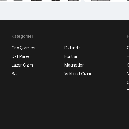
Kategoriler
H
Cnc Çizimleri
Dxf indir
G
Dxf Panel
Fontlar
H
Lazer Çizim
Magnetler
K
Saat
Vektörel Çizim
M
O
T
İ