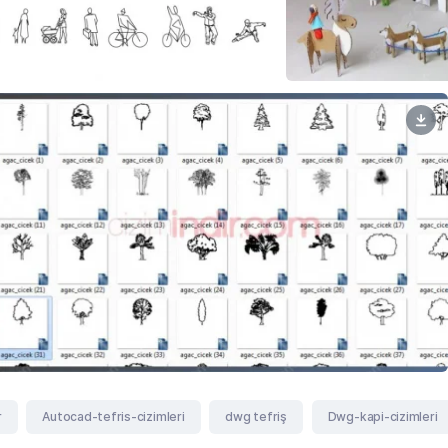
r
Autocad-tefris-cizimleri
dwg tefriş
Dwg-kapi-cizimleri