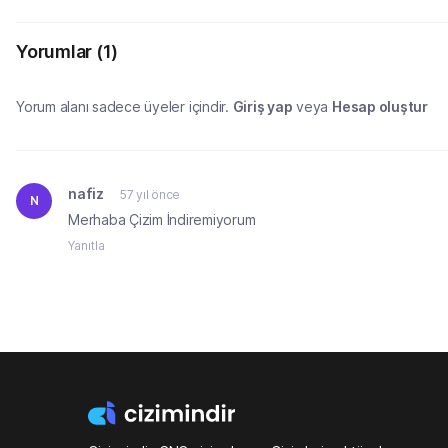
Yorumlar
(1)
Yorum alanı sadece üyeler içindir.
Giriş yap
veya
Hesap oluştur
nafiz
57 yıl önce
N
Merhaba Çizim İndiremiyorum
Yanıtla