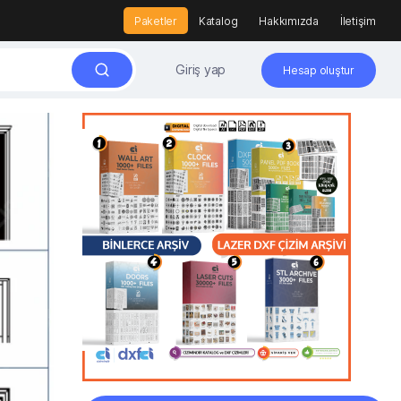
Paketler
Katalog
Hakkımızda
İletişim
Giriş yap
Hesap oluştur