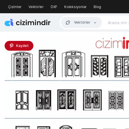
Çizimler
Vektörler
DXF
Koleksiyonlar
Blog
Vektörler
Kaydet