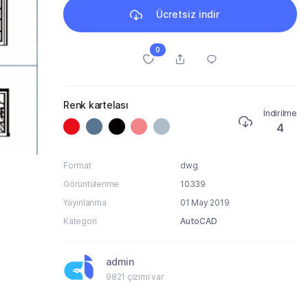
Ücretsiz indir
0
Renk kartelası
İndirilme
4
Format
dwg
Görüntülenme
10339
Yayınlanma
01 May 2019
Kategori
AutoCAD
admin
9821 çizimi var