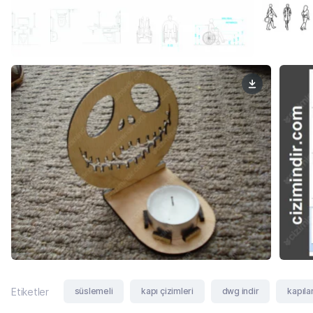
süslemeli
kapı çizimleri
dwg indir
kapıla
Etiketler