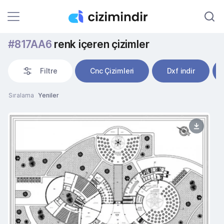
#817AA6
renk içeren çizimler
Filtre
Cnc Çizimleri
Dxf indir
Sıralama
Yeniler