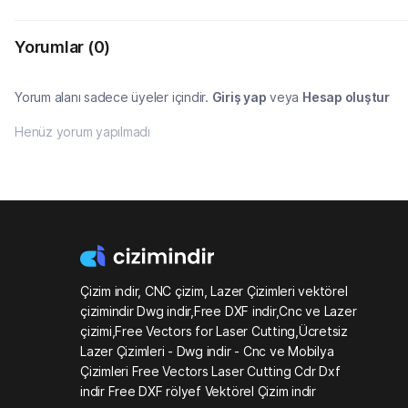
Yorumlar
(0)
Yorum alanı sadece üyeler içindir.
Giriş yap
veya
Hesap oluştur
Henüz yorum yapılmadı
Çizim indir, CNC çizim, Lazer Çizimleri vektörel
çizimindir Dwg indir,Free DXF indir,Cnc ve Lazer
çizimi,Free Vectors for Laser Cutting,Ücretsiz
Lazer Çizimleri - Dwg indir - Cnc ve Mobilya
Çizimleri Free Vectors Laser Cutting Cdr Dxf
indir Free DXF rölyef Vektörel Çizim indir