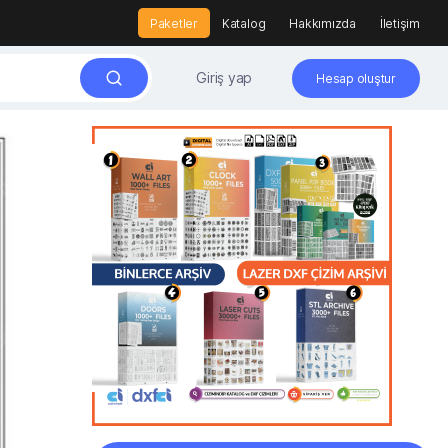
Paketler
Katalog
Hakkımızda
İletişim
Giriş yap
Hesap oluştur