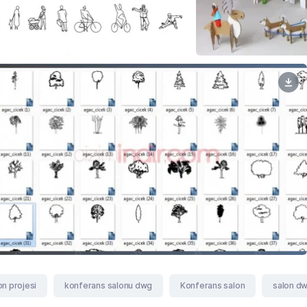
on projesi
konferans salonu dwg
Konferans salon
salon d