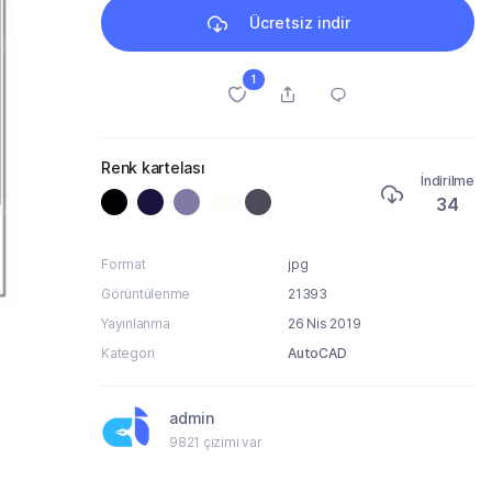
Ücretsiz indir
1
Renk kartelası
İndirilme
34
Format
jpg
Görüntülenme
21393
Yayınlanma
26 Nis 2019
Kategori
AutoCAD
admin
9821 çizimi var