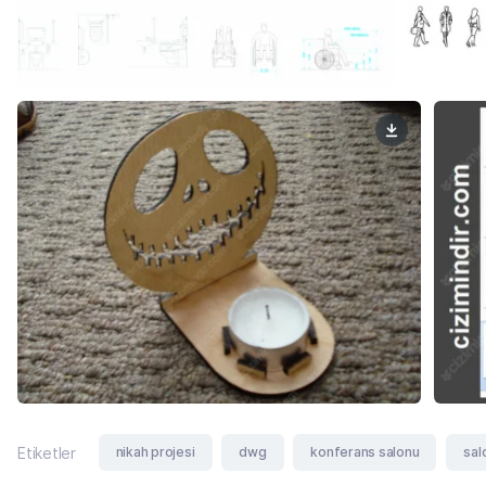
nikah projesi
dwg
konferans salonu
sal
Etiketler