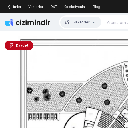
Çizimler
Vektörler
DXF
Koleksiyonlar
Blog
Vektörler
Kaydet