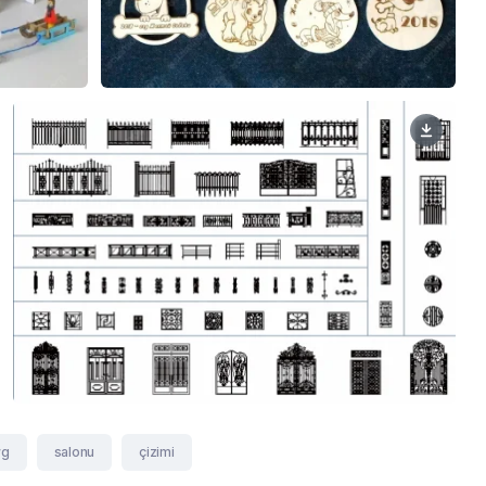
wg
salonu
çizimi