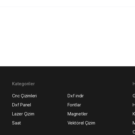
Kategoriler
H
Cnc Çizimleri
Dxf indir
G
Dxf Panel
Fontlar
H
Lazer Çizim
Magnetler
K
Saat
Vektörel Çizim
M
O