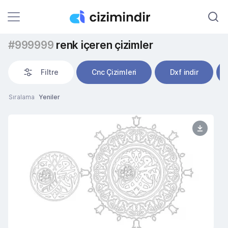
#999999
renk içeren çizimler
Filtre
Cnc Çizimleri
Dxf indir
Sıralama
Yeniler