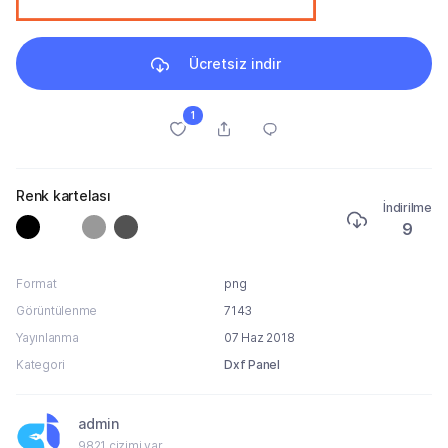
Ücretsiz indir
1
Renk kartelası
İndirilme
9
Format
png
Görüntülenme
7143
Yayınlanma
07 Haz 2018
Kategori
Dxf Panel
admin
9821 çizimi var