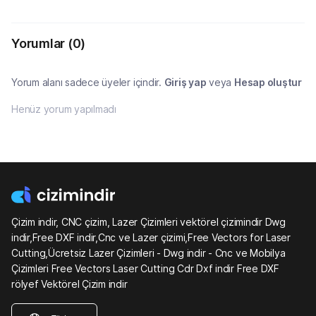
Yorumlar
(0)
Yorum alanı sadece üyeler içindir.
Giriş yap
veya
Hesap oluştur
Henüz yorum yapılmadı
Çizim indir, CNC çizim, Lazer Çizimleri vektörel çizimindir Dwg
indir,Free DXF indir,Cnc ve Lazer çizimi,Free Vectors for Laser
Cutting,Ücretsiz Lazer Çizimleri - Dwg indir - Cnc ve Mobilya
Çizimleri Free Vectors Laser Cutting Cdr Dxf indir Free DXF
rölyef Vektörel Çizim indir