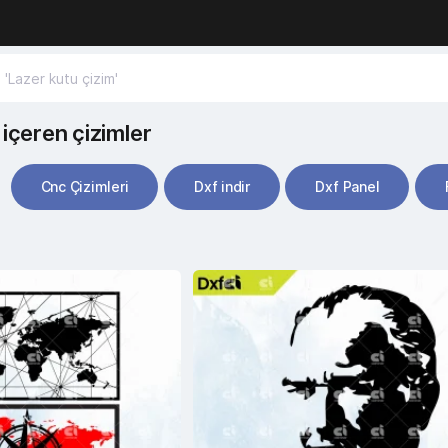
içeren çizimler
Cnc Çizimleri
Dxf indir
Dxf Panel