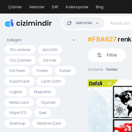
Çizimler
Vektörler
DXF
Koleksiyonlar
Blog
Vektörler
#FBA627
renk 
Kategori
3D Lambalar
AutoCAD
Filtre
Cnc Çizimleri
Dxf indir
Sıralama
Yeniler
Dxf Panel
Fontlar
Kutular
Kuyumculuk
Lazer Çizim
Logolar
Magnetler
Metal Lazer
Oyuncak
Rölyef STL
Saat
Sketchup
Vektörel Çizim