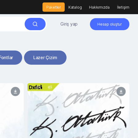
Paketler
Katalog
Hakkımızda
İletişim
Giriş yap
Hesap oluştur
Fontlar
Lazer Çizim