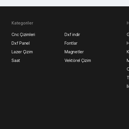
Kategoriler
H
Cnc Çizimleri
Dxf indir
G
Dxf Panel
Fontlar
H
Lazer Çizim
Magnetler
K
Saat
Vektörel Çizim
M
O
T
İ