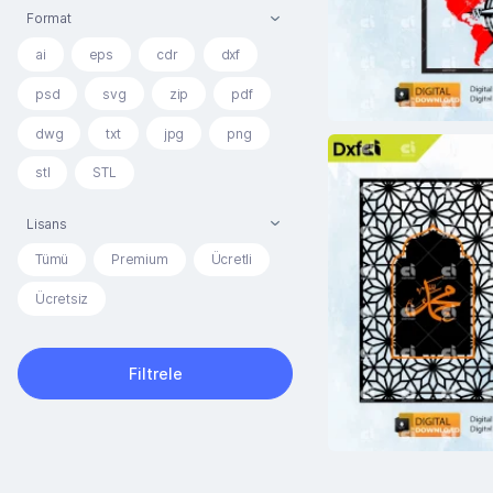
Format
ai
eps
cdr
dxf
psd
svg
zip
pdf
dwg
txt
jpg
png
stl
STL
Lisans
Tümü
Premium
Ücretli
Ücretsiz
Filtrele