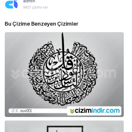
admin
9821 çizimi var
Bu Çizime Benzeyen Çizimler