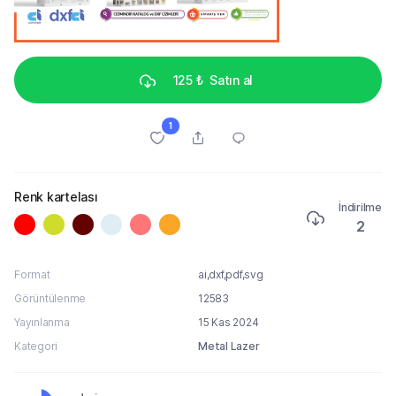
125 ₺
Satın al
1
Renk kartelası
İndirilme
2
Format
ai,dxf,pdf,svg
Görüntülenme
12583
Yayınlanma
15 Kas 2024
Kategori
Metal Lazer