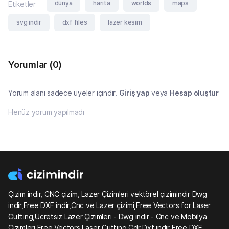
dünya
harita
worlds
maps
Etiketler
svg indir
dxf files
lazer kesim
Yorumlar
(0)
Yorum alanı sadece üyeler içindir.
Giriş yap
veya
Hesap oluştur
Henüz yorum yapılmadı
Çizim indir, CNC çizim, Lazer Çizimleri vektörel çizimindir Dwg
indir,Free DXF indir,Cnc ve Lazer çizimi,Free Vectors for Laser
Cutting,Ücretsiz Lazer Çizimleri - Dwg indir - Cnc ve Mobilya
Çizimleri Free Vectors Laser Cutting Cdr Dxf indir Free DXF