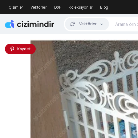
Çizimler
Vektörler
DXF
Koleksiyonlar
Blog
Vektörler
Kaydet