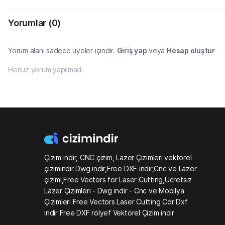
Yorumlar
(0)
Yorum alanı sadece üyeler içindir.
Giriş yap
veya
Hesap oluştur
Henüz yorum yapılmadı
Çizim indir, CNC çizim, Lazer Çizimleri vektörel
çizimindir Dwg indir,Free DXF indir,Cnc ve Lazer
çizimi,Free Vectors for Laser Cutting,Ücretsiz
Lazer Çizimleri - Dwg indir - Cnc ve Mobilya
Çizimleri Free Vectors Laser Cutting Cdr Dxf
indir Free DXF rölyef Vektörel Çizim indir