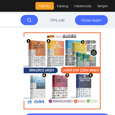
Paketler
Katalog
Hakkımızda
İletişim
Giriş yap
Hesap oluştur