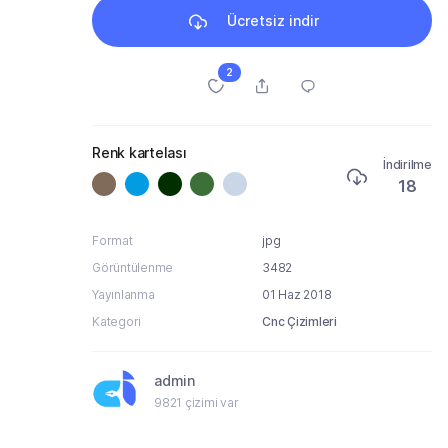
Ücretsiz indir
2
Renk kartelası
İndirilme
18
Format
jpg
Görüntülenme
3482
Yayınlanma
01 Haz 2018
Kategori
Cnc Çizimleri
admin
9821 çizimi var