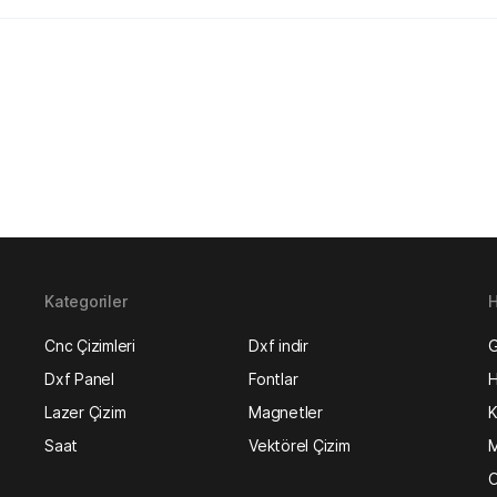
Kategoriler
H
Cnc Çizimleri
Dxf indir
G
Dxf Panel
Fontlar
H
Lazer Çizim
Magnetler
K
Saat
Vektörel Çizim
M
O