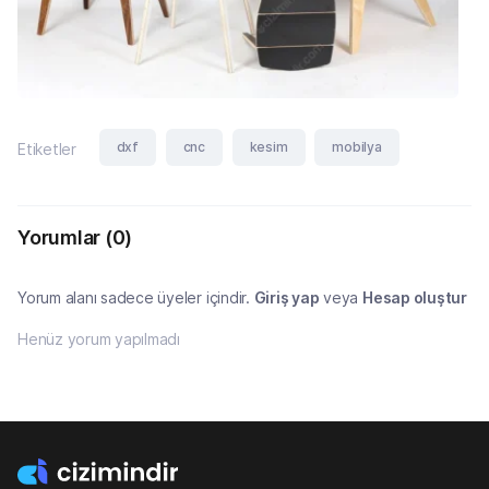
dxf
cnc
kesim
mobilya
Etiketler
Yorumlar
(0)
Yorum alanı sadece üyeler içindir.
Giriş yap
veya
Hesap oluştur
Henüz yorum yapılmadı