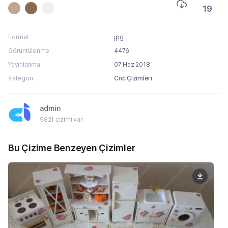
19
Format
jpg
Görüntülenme
4476
Yayınlanma
07 Haz 2018
Kategori
Cnc Çizimleri
admin
9821 çizimi var
Bu Çizime Benzeyen Çizimler