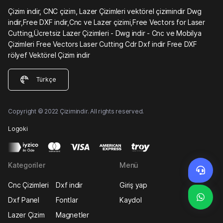
Çizim indir, CNC çizim, Lazer Çizimleri vektörel çizimindir Dwg
indir,Free DXF indir,Cnc ve Lazer çizimi,Free Vectors for Laser
Cutting,Ücretsiz Lazer Çizimleri - Dwg indir - Cnc ve Mobilya
Çizimleri Free Vectors Laser Cutting Cdr Dxf indir Free DXF
rölyef Vektörel Çizim indir
Türkçe
Copyright © 2022 Çizimindir. All rights reserved.
Logoki
Kategoriler
Menü
Cnc Çizimleri
Dxf indir
Giriş yap
Dxf Panel
Fontlar
Kaydol
Lazer Çizim
Magnetler