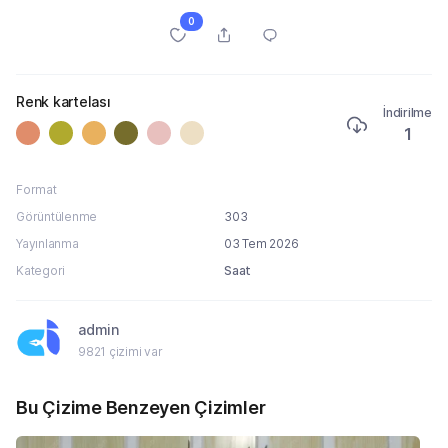
0
Renk kartelası
İndirilme
1
Format
Görüntülenme
303
Yayınlanma
03 Tem 2026
Kategori
Saat
admin
9821 çizimi var
Bu Çizime Benzeyen Çizimler