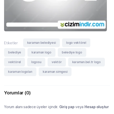
karaman belediyesi
logo vektörel
Etiketler
belediye
karaman logo
belediye logo
vektörel
logosu
vektör
karaman.bel.tr logo
karaman logoları
karaman simgesi
Yorumlar
(0)
Yorum alanı sadece üyeler içindir.
Giriş yap
veya
Hesap oluştur