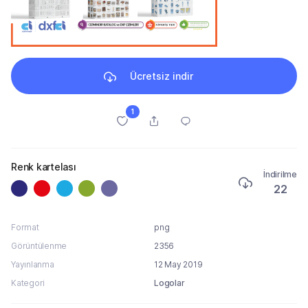
Ücretsiz indir
1
Renk kartelası
İndirilme
22
Format
png
Görüntülenme
2356
Yayınlanma
12 May 2019
Kategori
Logolar