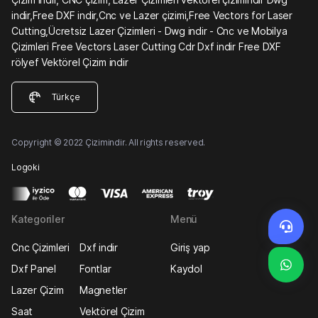
indir,Free DXF indir,Cnc ve Lazer çizimi,Free Vectors for Laser
Cutting,Ücretsiz Lazer Çizimleri - Dwg indir - Cnc ve Mobilya
Çizimleri Free Vectors Laser Cutting Cdr Dxf indir Free DXF
rölyef Vektörel Çizim indir
Türkçe
Copyright © 2022 Çizimindir. All rights reserved.
Logoki
Kategoriler
Menü
Cnc Çizimleri
Dxf indir
Giriş yap
Dxf Panel
Fontlar
Kaydol
Lazer Çizim
Magnetler
Saat
Vektörel Çizim