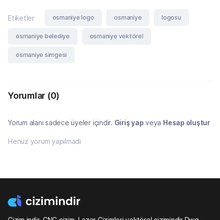
osmaniye logo
osmaniye
logosu
Etiketler
osmaniye belediye
osmaniye vektörel
osmaniye simgesi
Yorumlar
(0)
Yorum alanı sadece üyeler içindir.
Giriş yap
veya
Hesap oluştur
Henüz yorum yapılmadı
Çizim indir, CNC çizim, Lazer Çizimleri vektörel çizimindir Dwg