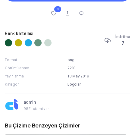
0
Renk kartelası
İndirilme
7
Format
png
Görüntülenme
2218
Yayınlanma
13 May 2019
Kategori
Logolar
admin
9821 çizimi var
Bu Çizime Benzeyen Çizimler