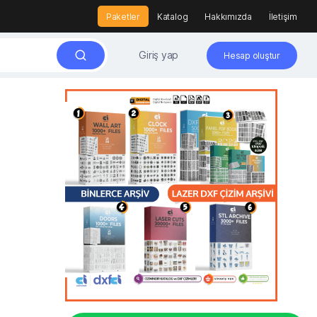
Paketler
Katalog
Hakkımızda
İletişim
Giriş yap
Hesap oluştur