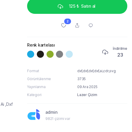
125 ₺
Satın al
2
Renk kartelası
İndirilme
23
Format
dxf,dxf,dxf,dxf,ai,cdr,svg
Görüntülenme
3735
Yayınlanma
09 Ara 2025
Kategori
Lazer Çizim
Ai ,Dxf
admin
9821 çizimi var