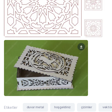
duvar metal
hoşgeldiniz
çizimler
vektör
Etiketler