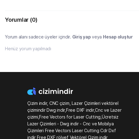
Yorumlar
(0)
Yorum alanı sadece üyeler içindir.
Giriş yap
veya
Hesap oluştur
Henüz yorum yapılmadı
Çizim indir, CNC çizim, Lazer Çizimleri vektörel
çizimindir Dwg indir,Free DXF indir,Cnc ve Lazer
çizimi,Free Vectors for Laser Cutting,Ücretsiz
Lazer Çizimleri - Dwg indir - Cnc ve Mobilya
Çizimleri Free Vectors Laser Cutting Cdr Dxf
indir Free DXF rölyef Vektörel Çizim indir