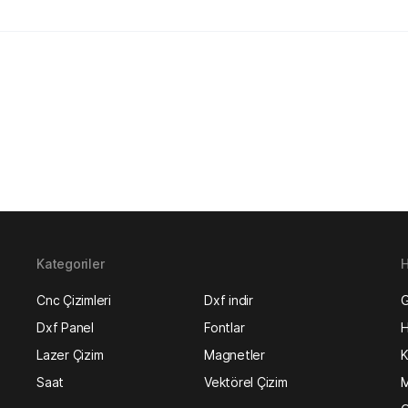
Kategoriler
H
Cnc Çizimleri
Dxf indir
G
Dxf Panel
Fontlar
H
Lazer Çizim
Magnetler
K
Saat
Vektörel Çizim
M