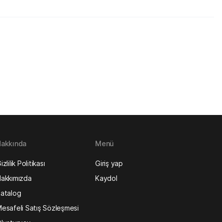
akkında
Menü
izlilik Politikası
Giriş yap
akkımızda
Kaydol
atalog
esafeli Satış Sözleşmesi