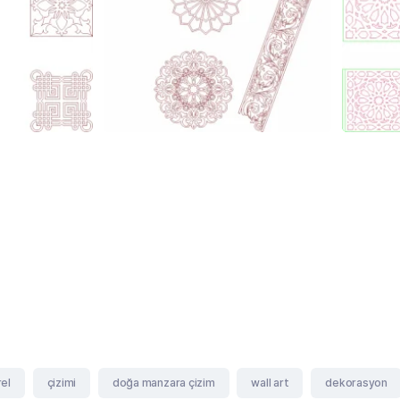
el
çizimi
doğa manzara çizim
wall art
dekorasyon