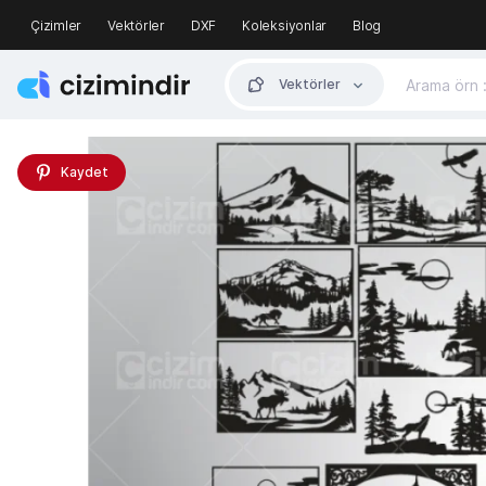
Çizimler
Vektörler
DXF
Koleksiyonlar
Blog
Vektörler
Kaydet