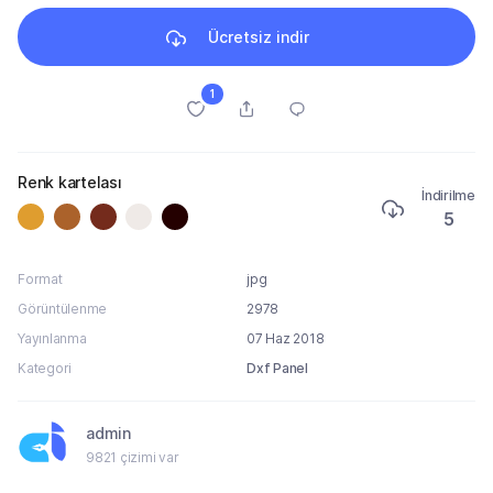
Ücretsiz indir
1
Renk kartelası
İndirilme
5
Format
jpg
Görüntülenme
2978
Yayınlanma
07 Haz 2018
Kategori
Dxf Panel
admin
9821 çizimi var