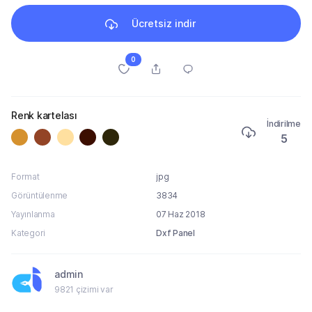
Ücretsiz indir
0
Renk kartelası
İndirilme
5
Format
jpg
Görüntülenme
3834
Yayınlanma
07 Haz 2018
Kategori
Dxf Panel
admin
9821 çizimi var