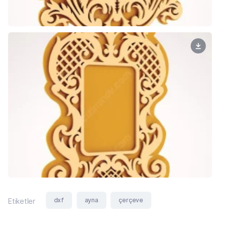
dxf
ayna
çerçeve
Etiketler