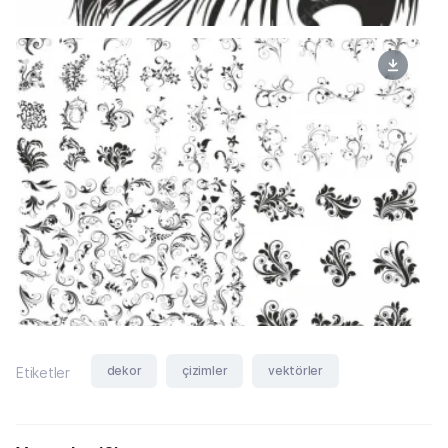
dekor
çizimler
vektörler
Etiketler