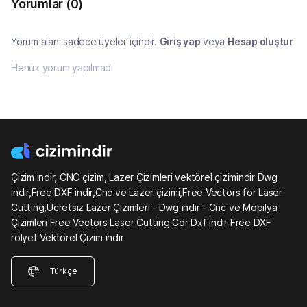
Yorumlar
(0)
Yorum alanı sadece üyeler içindir.
Giriş yap
veya
Hesap oluştur
Henüz yorum yapılmadı
Çizim indir, CNC çizim, Lazer Çizimleri vektörel çizimindir Dwg
indir,Free DXF indir,Cnc ve Lazer çizimi,Free Vectors for Laser
Cutting,Ücretsiz Lazer Çizimleri - Dwg indir - Cnc ve Mobilya
Çizimleri Free Vectors Laser Cutting Cdr Dxf indir Free DXF
rölyef Vektörel Çizim indir
Türkçe