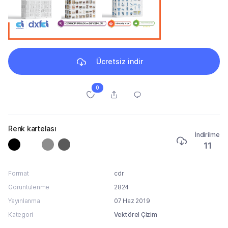
Ücretsiz indir
0
Renk kartelası
İndirilme
11
Format
cdr
Görüntülenme
2824
Yayınlanma
07 Haz 2019
Kategori
Vektörel Çizim