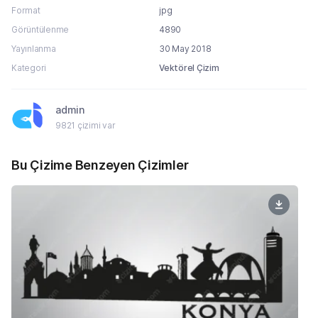
Format
jpg
Görüntülenme
4890
Yayınlanma
30 May 2018
Kategori
Vektörel Çizim
admin
9821 çizimi var
Bu Çizime Benzeyen Çizimler