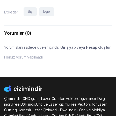
thy
logo
Etiketler
Yorumlar
(0)
Yorum alanı sadece üyeler içindir.
Giriş yap
veya
Hesap oluştur
Henüz yorum yapılmadı
Çizim indir, CNC çizim, Lazer Çizimleri vektörel çizimindir Dwg
indir,Free DXF indir,Cnc ve Lazer çizimi,Free Vectors for Laser
Cutting,Ücretsiz Lazer Çizimleri - Dwg indir - Cnc ve Mobilya
Çizimleri Free Vectors Laser Cutting Cdr Dxf indir Free DXF