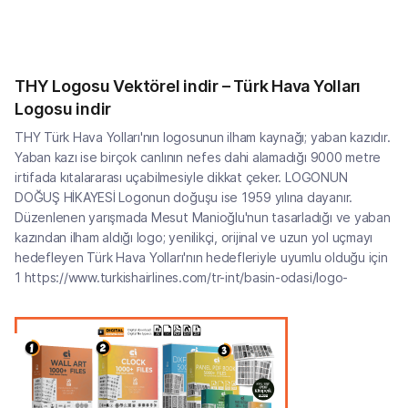
THY Logosu Vektörel indir – Türk Hava Yolları
Logosu indir
THY Türk Hava Yolları'nın logosunun ilham kaynağı; yaban kazıdır.
Yaban kazı ise birçok canlının nefes dahi alamadığı 9000 metre
irtifada kıtalararası uçabilmesiyle dikkat çeker. LOGONUN
DOĞUŞ HİKAYESİ Logonun doğuşu ise 1959 yılına dayanır.
Düzenlenen yarışmada Mesut Manioğlu'nun tasarladığı ve yaban
kazından ilham aldığı logo; yenilikçi, orijinal ve uzun yol uçmayı
hedefleyen Türk Hava Yolları'nın hedefleriyle uyumlu olduğu için
1 https://www.turkishairlines.com/tr-int/basin-odasi/logo-