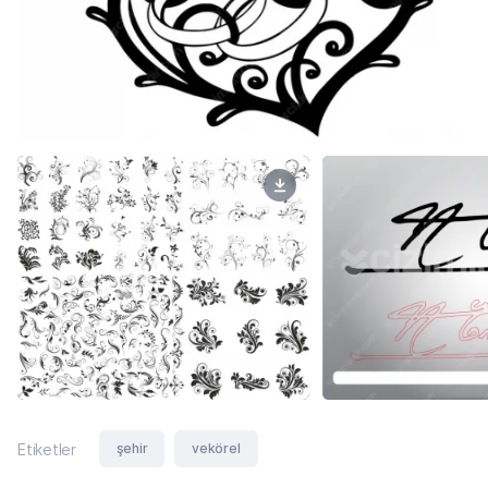
şehir
vekörel
Etiketler