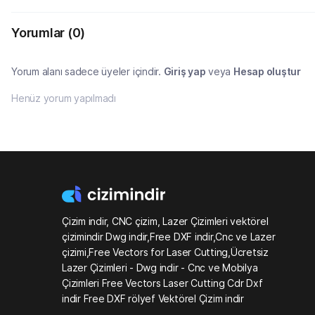
Yorumlar
(0)
Yorum alanı sadece üyeler içindir.
Giriş yap
veya
Hesap oluştur
Henüz yorum yapılmadı
Çizim indir, CNC çizim, Lazer Çizimleri vektörel
çizimindir Dwg indir,Free DXF indir,Cnc ve Lazer
çizimi,Free Vectors for Laser Cutting,Ücretsiz
Lazer Çizimleri - Dwg indir - Cnc ve Mobilya
Çizimleri Free Vectors Laser Cutting Cdr Dxf
indir Free DXF rölyef Vektörel Çizim indir