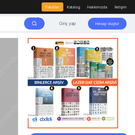
Paketler
Katalog
Hakkımızda
İletişim
Giriş yap
Hesap oluştur