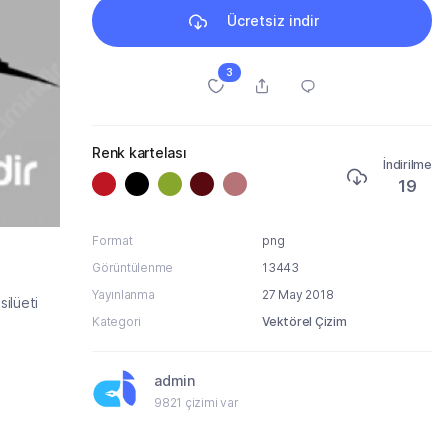
Ücretsiz indir
3
Renk kartelası
İndirilme
19
Format
png
Görüntülenme
13443
Yayınlanma
27 May 2018
silüeti
Kategori
Vektörel Çizim
admin
9821 çizimi var