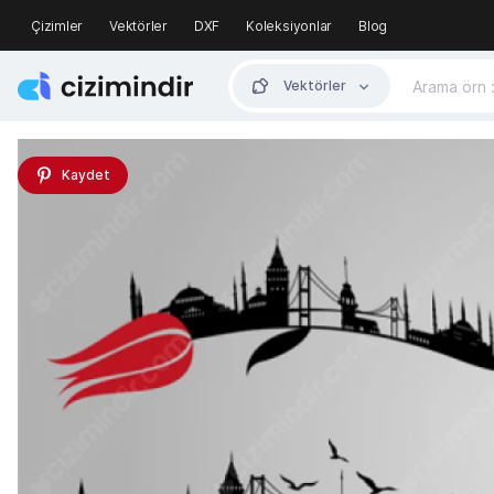
Çizimler
Vektörler
DXF
Koleksiyonlar
Blog
Vektörler
Kaydet