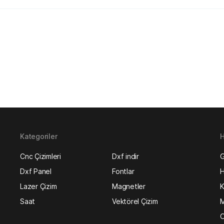
Kategoriler
H
Cnc Çizimleri
Dxf indir
G
Dxf Panel
Fontlar
H
Lazer Çizim
Magnetler
K
Saat
Vektörel Çizim
M
O