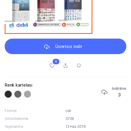
Ücretsiz indir
0
Renk kartelası
İndirilme
3
Format
cdr
Görüntülenme
3729
Yayınlanma
12 Haz 2019