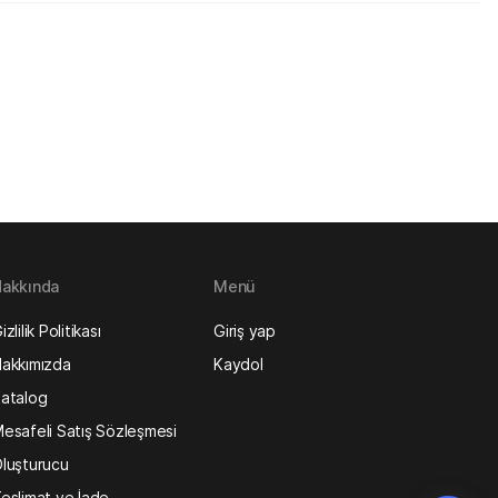
akkında
Menü
izlilik Politikası
Giriş yap
akkımızda
Kaydol
atalog
esafeli Satış Sözleşmesi
luşturucu
eslimat ve İade