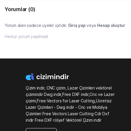
Yorumlar
(0)
Yorum alanı sadece üyeler içindir.
Giriş yap
veya
Hesap oluştur
Henüz yorum yapılmadı
Çizim indir, CNC çizim, Lazer Çizimleri vektörel
çizimindir Dwg indir,Free DXF indir,Cnc ve Lazer
çizimi,Free Vectors for Laser Cutting,Ücretsiz
Lazer Çizimleri - Dwg indir - Cnc ve Mobilya
Çizimleri Free Vectors Laser Cutting Cdr Dxf
indir Free DXF rölyef Vektörel Çizim indir