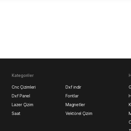
Kategoriler
H
Cnc Çizimleri
Dxf indir
G
Dxf Panel
Fontlar
H
Lazer Çizim
Magnetler
K
Saat
Vektörel Çizim
M
O
T