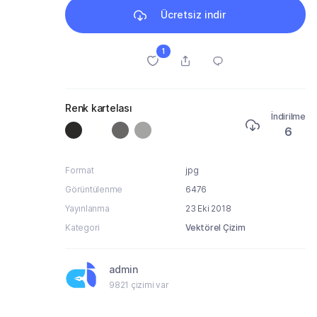
Ücretsiz indir
1
Renk kartelası
İndirilme
6
Format
jpg
Görüntülenme
6476
Yayınlanma
23 Eki 2018
Kategori
Vektörel Çizim
admin
9821 çizimi var