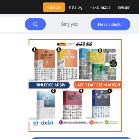
Paketler
Katalog
Hakkımızda
İletişim
Giriş yap
Hesap oluştur