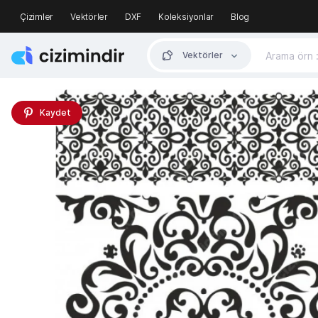
Çizimler
Vektörler
DXF
Koleksiyonlar
Blog
Vektörler
Kaydet