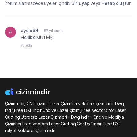
Yorum alanı sadece üyeler içindir.
Giriş yap
veya
Hesap oluştur
aydin64
57 yıl önce
A
HARİKA MÜTHİŞ
Yanıtla
Çizim indir, CNC çizim, Lazer Çizimleri vektörel çizimindir Dwg
indir,Free DXF indir,Cnc ve Lazer çizimi,Free Vectors for Laser
Cutting,Ücretsiz Lazer Çizimleri - Dwg indir - Cnc ve Mobilya
Çizimleri Free Vectors Laser Cutting Cdr Dxf indir Free DXF
rölyef Vektörel Çizim indir