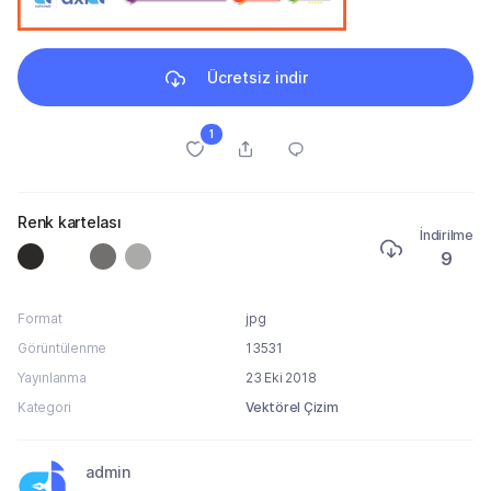
Ücretsiz indir
1
Renk kartelası
İndirilme
9
Format
jpg
Görüntülenme
13531
Yayınlanma
23 Eki 2018
Kategori
Vektörel Çizim
admin