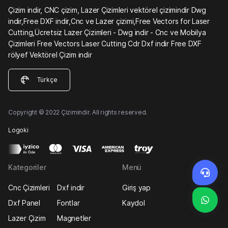
Çizim indir, CNC çizim, Lazer Çizimleri vektörel çizimindir Dwg
indir,Free DXF indir,Cnc ve Lazer çizimi,Free Vectors for Laser
Cutting,Ücretsiz Lazer Çizimleri - Dwg indir - Cnc ve Mobilya
Çizimleri Free Vectors Laser Cutting Cdr Dxf indir Free DXF
rölyef Vektörel Çizim indir
Türkçe
Copyright © 2022 Çizimindir. All rights reserved.
Logoki
Kategoriler
Menü
Cnc Çizimleri
Dxf indir
Giriş yap
Dxf Panel
Fontlar
Kaydol
Lazer Çizim
Magnetler