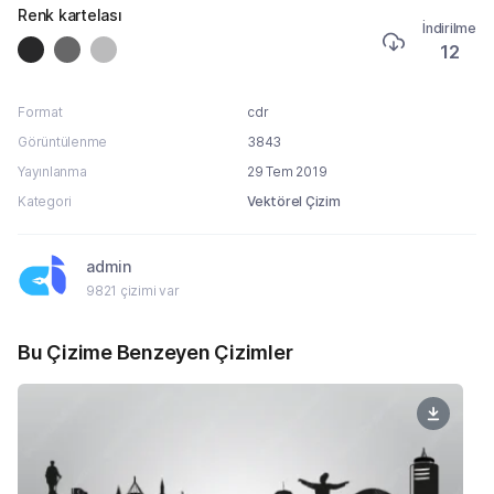
Renk kartelası
İndirilme
12
Format
cdr
Görüntülenme
3843
Yayınlanma
29 Tem 2019
Kategori
Vektörel Çizim
admin
9821 çizimi var
Bu Çizime Benzeyen Çizimler