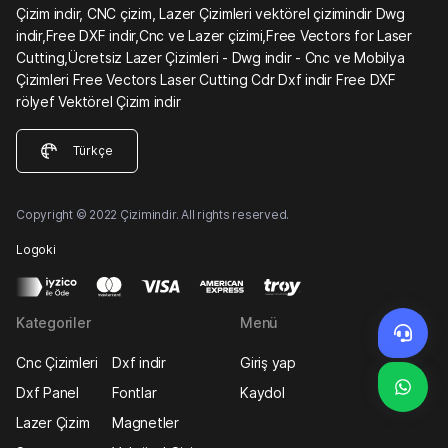
Çizim indir, CNC çizim, Lazer Çizimleri vektörel çizimindir Dwg
indir,Free DXF indir,Cnc ve Lazer çizimi,Free Vectors for Laser
Cutting,Ücretsiz Lazer Çizimleri - Dwg indir - Cnc ve Mobilya
Çizimleri Free Vectors Laser Cutting Cdr Dxf indir Free DXF
rölyef Vektörel Çizim indir
Türkçe
Copyright © 2022 Çizimindir. All rights reserved.
Logoki
Kategoriler
Menü
Cnc Çizimleri
Dxf indir
Giriş yap
Dxf Panel
Fontlar
Kaydol
Lazer Çizim
Magnetler