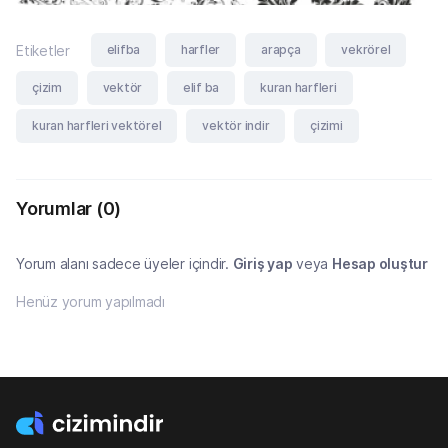
elifba
harfler
arapça
vekrörel
Etiketler
çizim
vektör
elif ba
kuran harfleri
kuran harfleri vektörel
vektör indir
çizimi
Yorumlar
(0)
Yorum alanı sadece üyeler içindir.
Giriş yap
veya
Hesap oluştur
Henüz yorum yapılmadı