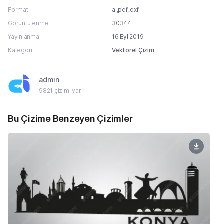
Format
ai,pdf,,dxf
Görüntülenme
30344
Yayınlanma
16 Eyl 2019
Kategori
Vektörel Çizim
admin
9821 çizimi var
Bu Çizime Benzeyen Çizimler