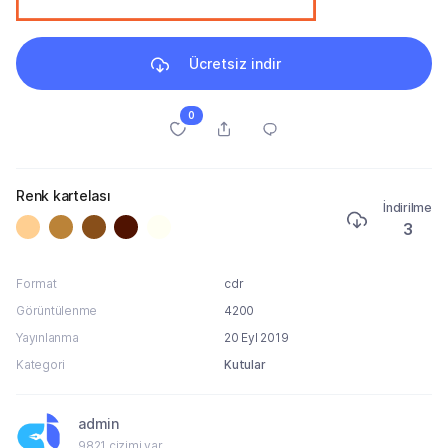
Ücretsiz indir
0
Renk kartelası
İndirilme
3
Format
cdr
Görüntülenme
4200
Yayınlanma
20 Eyl 2019
Kategori
Kutular
admin
9821 çizimi var