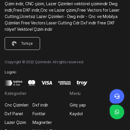
Çizim indir, CNC çizim, Lazer Çizimleri vektörel çizimindir Dwg
indir,Free DXF indir,Cnc ve Lazer çizimi,Free Vectors for Laser
Cutting,Ücretsiz Lazer Çizimleri - Dwg indir - Cnc ve Mobilya
Çizimleri Free Vectors Laser Cutting Cdr Dxf indir Free DXF
rölyef Vektörel Çizim indir
Türkçe
Copyright © 2022 Çizimindir. All rights reserved.
Logoki
Kategoriler
Menü
Cnc Çizimleri
Dxf indir
Giriş yap
Dxf Panel
Fontlar
Kaydol
Lazer Çizim
Magnetler