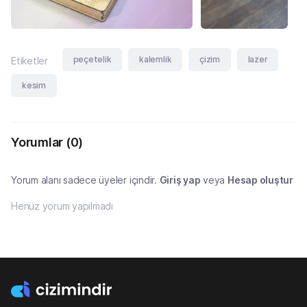
peçetelik
kalemlik
çizim
lazer
Etiketler
kesim
Yorumlar
(0)
Yorum alanı sadece üyeler içindir.
Giriş yap
veya
Hesap oluştur
Henüz yorum yapılmadı