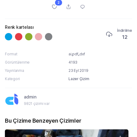
2
Renk kartelası
İndirilme
12
Format
ai,pdf,,dxf
Görüntülenme
4193
Yayınlanma
23 Eyl 2019
Kategori
Lazer Çizim
admin
9821 çizimi var
Bu Çizime Benzeyen Çizimler