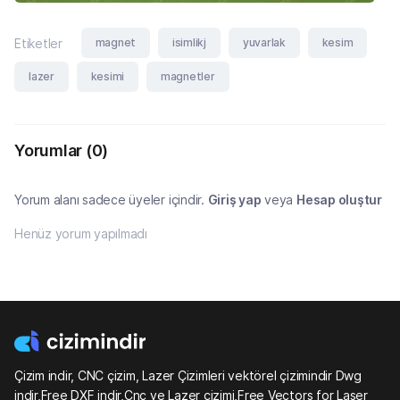
magnet
isimlikj
yuvarlak
kesim
Etiketler
lazer
kesimi
magnetler
Yorumlar
(0)
Yorum alanı sadece üyeler içindir.
Giriş yap
veya
Hesap oluştur
Henüz yorum yapılmadı
Çizim indir, CNC çizim, Lazer Çizimleri vektörel çizimindir Dwg
indir,Free DXF indir,Cnc ve Lazer çizimi,Free Vectors for Laser