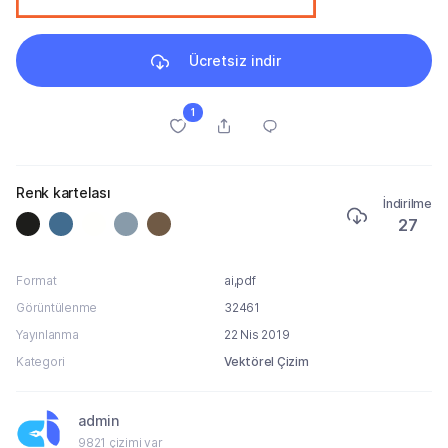
Ücretsiz indir
1
Renk kartelası
İndirilme
27
Format
ai,pdf
Görüntülenme
32461
Yayınlanma
22 Nis 2019
Kategori
Vektörel Çizim
admin
9821 çizimi var