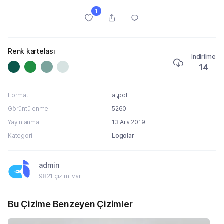
1
Renk kartelası
İndirilme
14
Format
ai,pdf
Görüntülenme
5260
Yayınlanma
13 Ara 2019
Kategori
Logolar
admin
9821 çizimi var
Bu Çizime Benzeyen Çizimler