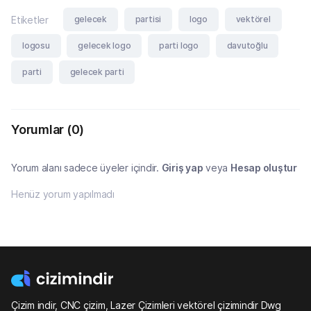
gelecek
partisi
logo
vektörel
Etiketler
logosu
gelecek logo
parti logo
davutoğlu
parti
gelecek parti
Yorumlar
(0)
Yorum alanı sadece üyeler içindir.
Giriş yap
veya
Hesap oluştur
Henüz yorum yapılmadı
Çizim indir, CNC çizim, Lazer Çizimleri vektörel çizimindir Dwg