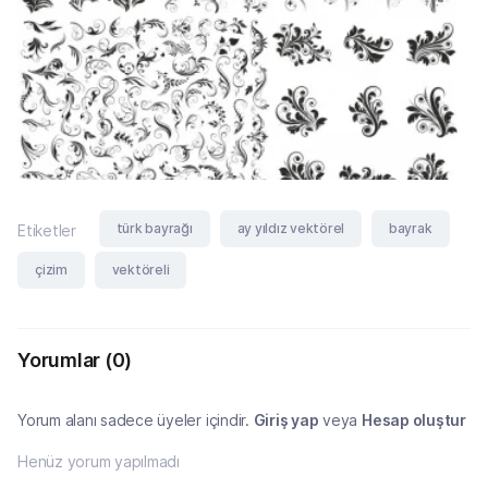
türk bayrağı
ay yıldız vektörel
bayrak
Etiketler
çizim
vektöreli
Yorumlar
(0)
Yorum alanı sadece üyeler içindir.
Giriş yap
veya
Hesap oluştur
Henüz yorum yapılmadı