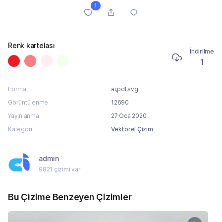
1
Renk kartelası
İndirilme
1
Format
ai,pdf,svg
Görüntülenme
12690
Yayınlanma
27 Oca 2020
Kategori
Vektörel Çizim
admin
9821 çizimi var
Bu Çizime Benzeyen Çizimler