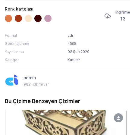
Renk kartelası
İndirilme
13
Format
cdr
Görüntülenme
4595
Yayınlanma
03 Şub 2020
Kategori
Kutular
admin
9821 çizimi var
Bu Çizime Benzeyen Çizimler