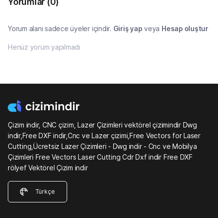
Yorumlar
(0)
Yorum alanı sadece üyeler içindir.
Giriş yap
veya
Hesap oluştur
Henüz yorum yapılmadı
Çizim indir, CNC çizim, Lazer Çizimleri vektörel çizimindir Dwg
indir,Free DXF indir,Cnc ve Lazer çizimi,Free Vectors for Laser
Cutting,Ücretsiz Lazer Çizimleri - Dwg indir - Cnc ve Mobilya
Çizimleri Free Vectors Laser Cutting Cdr Dxf indir Free DXF
rölyef Vektörel Çizim indir
Türkçe