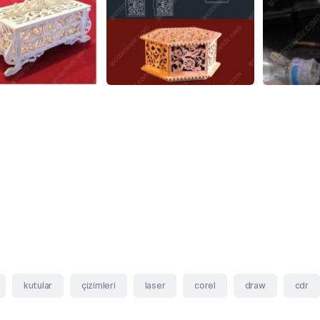
kutular
çizimleri
laser
corel
draw
cdr