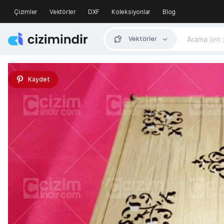
Çizimler
Vektörler
DXF
Koleksiyonlar
Blog
Vektörler
Kaydet