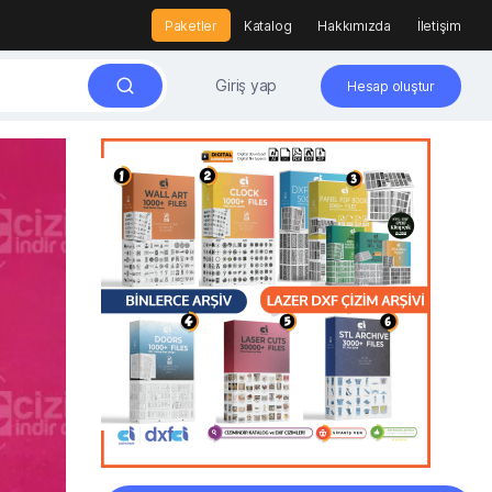
Paketler
Katalog
Hakkımızda
İletişim
Giriş yap
Hesap oluştur