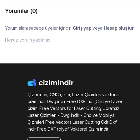
Yorumlar
(0)
Yorum alanı sadece üyeler içindir.
Giriş yap
veya
Hesap oluştur
Henüz yorum yapılmadı
Çizim indir, CNC çizim, Lazer Çizimleri vektörel
çizimindir Dwg indir,Free DXF indir,Cnc ve Lazer
çizimi,Free Vectors for Laser Cutting,Ücretsiz
Lazer Çizimleri - Dwg indir - Cnc ve Mobilya
Çizimleri Free Vectors Laser Cutting Cdr Dxf
indir Free DXF rölyef Vektörel Çizim indir