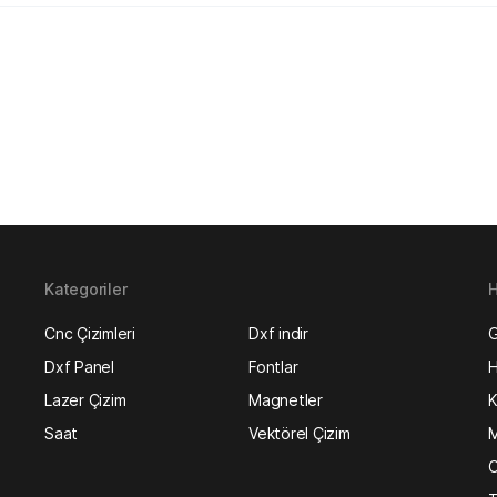
Kategoriler
H
Cnc Çizimleri
Dxf indir
G
Dxf Panel
Fontlar
H
Lazer Çizim
Magnetler
K
Saat
Vektörel Çizim
M
O