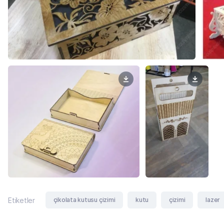
çikolata kutusu çizimi
kutu
çizimi
lazer
Etiketler