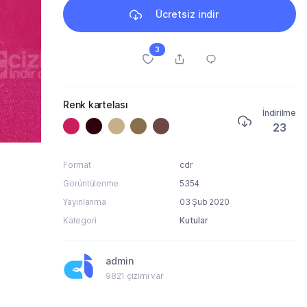
Ücretsiz indir
3
Renk kartelası
İndirilme
23
Format
cdr
Görüntülenme
5354
Yayınlanma
03 Şub 2020
Kategori
Kutular
admin
9821 çizimi var