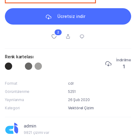
Ücretsiz indir
2
Renk kartelası
İndirilme
1
Format
cdr
Görüntülenme
5251
Yayınlanma
26 Şub 2020
Kategori
Vektörel Çizim
admin
9821 çizimi var