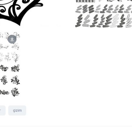
r
çizim