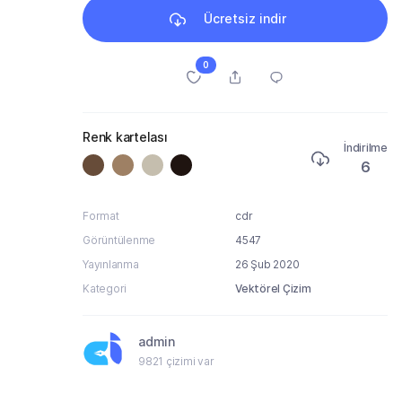
Ücretsiz indir
0
Renk kartelası
İndirilme
6
Format
cdr
Görüntülenme
4547
Yayınlanma
26 Şub 2020
Kategori
Vektörel Çizim
admin
9821 çizimi var