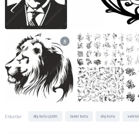
diş kutu çizim
lazer kutu
diş kutu
vektö
Etiketler