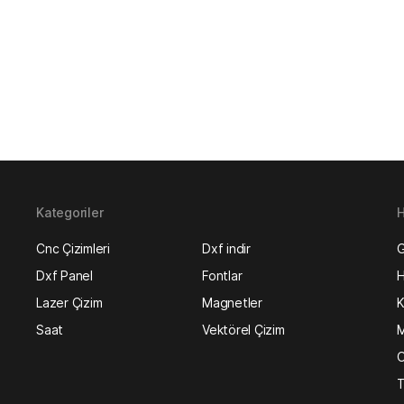
Kategoriler
H
Cnc Çizimleri
Dxf indir
G
Dxf Panel
Fontlar
H
Lazer Çizim
Magnetler
K
Saat
Vektörel Çizim
M
O
T