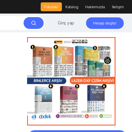
Paketler
Katalog
Hakkımızda
İletişim
Giriş yap
Hesap oluştur