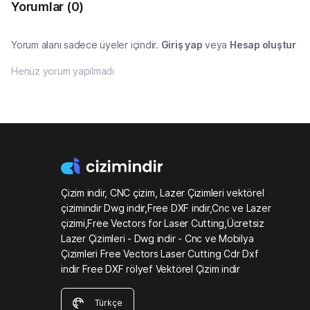
Yorumlar
(0)
Yorum alanı sadece üyeler içindir.
Giriş yap
veya
Hesap oluştur
Henüz yorum yapılmadı
Çizim indir, CNC çizim, Lazer Çizimleri vektörel
çizimindir Dwg indir,Free DXF indir,Cnc ve Lazer
çizimi,Free Vectors for Laser Cutting,Ücretsiz
Lazer Çizimleri - Dwg indir - Cnc ve Mobilya
Çizimleri Free Vectors Laser Cutting Cdr Dxf
indir Free DXF rölyef Vektörel Çizim indir
Türkçe