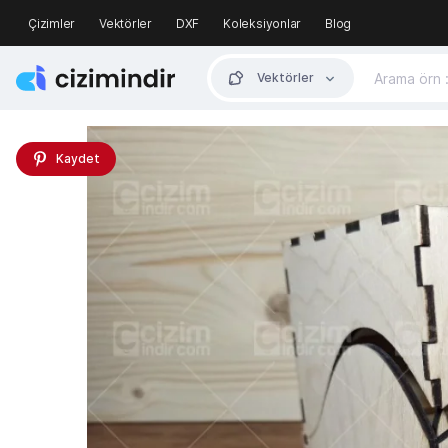
Çizimler
Vektörler
DXF
Koleksiyonlar
Blog
Vektörler
Kaydet