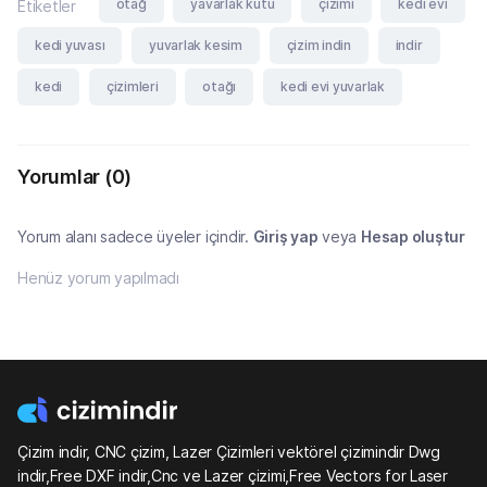
otağ
yavarlak kutu
çizimi
kedi evi
Etiketler
kedi yuvası
yuvarlak kesim
çizim indin
indir
kedi
çizimleri
otağı
kedi evi yuvarlak
Yorumlar
(0)
Yorum alanı sadece üyeler içindir.
Giriş yap
veya
Hesap oluştur
Henüz yorum yapılmadı
Çizim indir, CNC çizim, Lazer Çizimleri vektörel çizimindir Dwg
indir,Free DXF indir,Cnc ve Lazer çizimi,Free Vectors for Laser