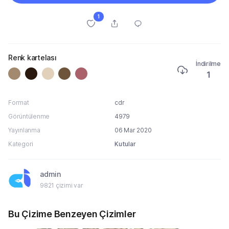
1
Renk kartelası
İndirilme
1
Format
cdr
Görüntülenme
4979
Yayınlanma
06 Mar 2020
Kategori
Kutular
admin
9821 çizimi var
Bu Çizime Benzeyen Çizimler