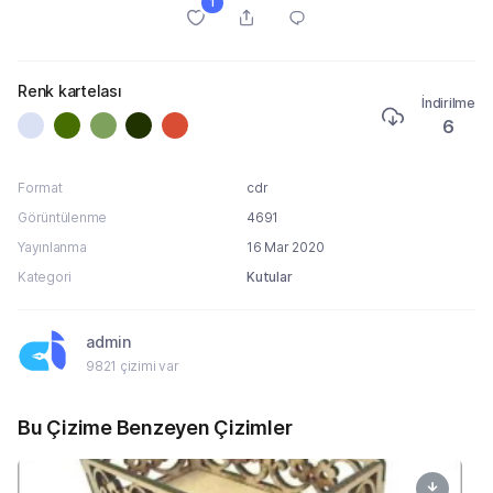
1
Renk kartelası
İndirilme
6
Format
cdr
Görüntülenme
4691
Yayınlanma
16 Mar 2020
Kategori
Kutular
admin
9821 çizimi var
Bu Çizime Benzeyen Çizimler