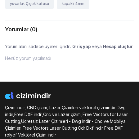
yuvarlak Çiçek kutusu
kapaklı 4mm
Yorumlar
(0)
Yorum alanı sadece üyeler içindir.
Giriş yap
veya
Hesap oluştur
Henüz yorum yapılmadı
Çizim indir, CNC çizim, Lazer Çizimleri vektörel çizimindir Dwg
indir,Free DXF indir,Cnc ve Lazer çizimi,Free Vectors for Laser
Cutting,Ücretsiz Lazer Çizimleri - Dwg indir - Cnc ve Mobilya
Çizimleri Free Vectors Laser Cutting Cdr Dxf indir Free DXF
rölyef Vektörel Çizim indir