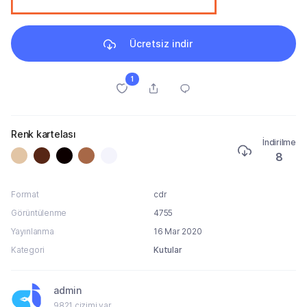
Ücretsiz indir
1
Renk kartelası
İndirilme
8
Format
cdr
Görüntülenme
4755
Yayınlanma
16 Mar 2020
Kategori
Kutular
admin
9821 çizimi var