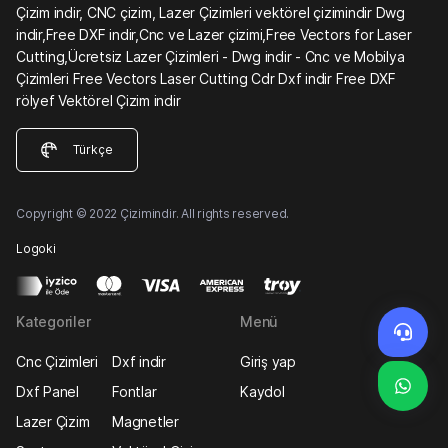
Çizim indir, CNC çizim, Lazer Çizimleri vektörel çizimindir Dwg
indir,Free DXF indir,Cnc ve Lazer çizimi,Free Vectors for Laser
Cutting,Ücretsiz Lazer Çizimleri - Dwg indir - Cnc ve Mobilya
Çizimleri Free Vectors Laser Cutting Cdr Dxf indir Free DXF
rölyef Vektörel Çizim indir
Türkçe
Copyright © 2022 Çizimindir. All rights reserved.
Logoki
Kategoriler
Menü
Cnc Çizimleri
Dxf indir
Giriş yap
Dxf Panel
Fontlar
Kaydol
Lazer Çizim
Magnetler