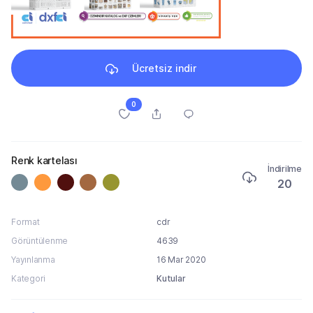
Ücretsiz indir
0
Renk kartelası
İndirilme
20
Format
cdr
Görüntülenme
4639
Yayınlanma
16 Mar 2020
Kategori
Kutular