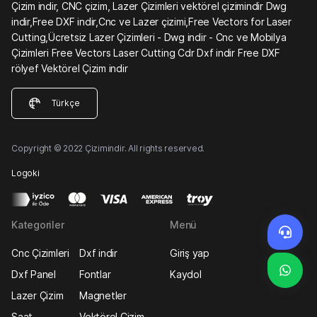
Çizim indir, CNC çizim, Lazer Çizimleri vektörel çizimindir Dwg
indir,Free DXF indir,Cnc ve Lazer çizimi,Free Vectors for Laser
Cutting,Ücretsiz Lazer Çizimleri - Dwg indir - Cnc ve Mobilya
Çizimleri Free Vectors Laser Cutting Cdr Dxf indir Free DXF
rölyef Vektörel Çizim indir
Türkçe
Copyright © 2022 Çizimindir. All rights reserved.
Logoki
Kategoriler
Menü
Cnc Çizimleri
Dxf indir
Giriş yap
Dxf Panel
Fontlar
Kaydol
Lazer Çizim
Magnetler
Saat
Vektörel Çizim