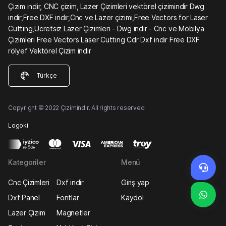
Çizim indir, CNC çizim, Lazer Çizimleri vektörel çizimindir Dwg
indir,Free DXF indir,Cnc ve Lazer çizimi,Free Vectors for Laser
Cutting,Ücretsiz Lazer Çizimleri - Dwg indir - Cnc ve Mobilya
Çizimleri Free Vectors Laser Cutting Cdr Dxf indir Free DXF
rölyef Vektörel Çizim indir
Türkçe
Copyright © 2022 Çizimindir. All rights reserved.
Logoki
Kategoriler
Menü
Cnc Çizimleri
Dxf indir
Giriş yap
Dxf Panel
Fontlar
Kaydol
Lazer Çizim
Magnetler