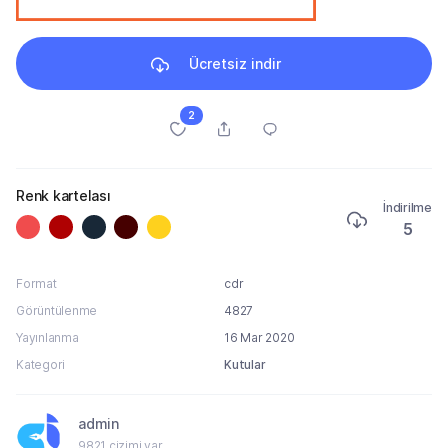
Ücretsiz indir
2
Renk kartelası
İndirilme
5
Format
cdr
Görüntülenme
4827
Yayınlanma
16 Mar 2020
Kategori
Kutular
admin
9821 çizimi var