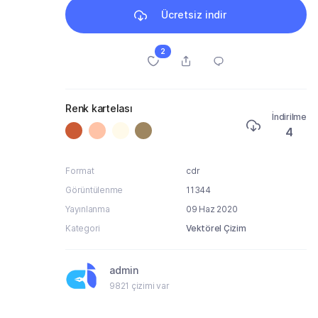
Ücretsiz indir
2
Renk kartelası
İndirilme
4
Format
cdr
Görüntülenme
11344
Yayınlanma
09 Haz 2020
Kategori
Vektörel Çizim
admin
9821 çizimi var