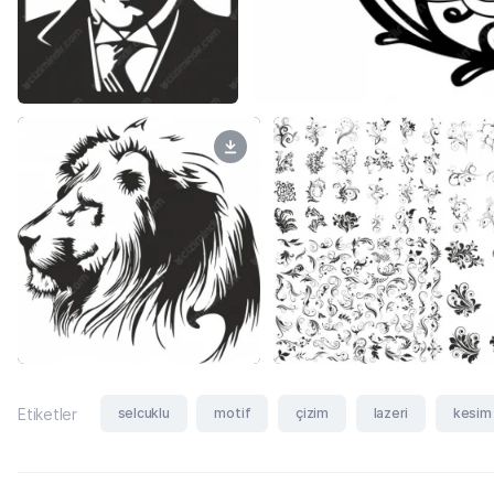
selcuklu
motif
çizim
lazeri
kesim
Etiketler