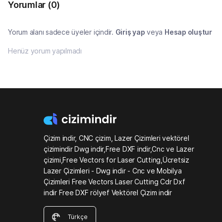
Yorumlar
(0)
Yorum alanı sadece üyeler içindir.
Giriş yap
veya
Hesap oluştur
Henüz yorum yapılmadı
Çizim indir, CNC çizim, Lazer Çizimleri vektörel
çizimindir Dwg indir,Free DXF indir,Cnc ve Lazer
çizimi,Free Vectors for Laser Cutting,Ücretsiz
Lazer Çizimleri - Dwg indir - Cnc ve Mobilya
Çizimleri Free Vectors Laser Cutting Cdr Dxf
indir Free DXF rölyef Vektörel Çizim indir
Türkçe