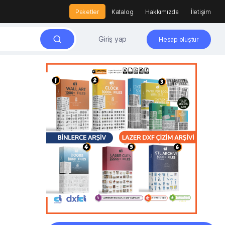
Paketler
Katalog
Hakkımızda
İletişim
Giriş yap
Hesap oluştur