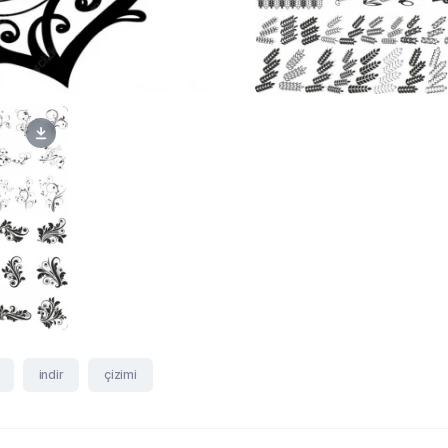
indir
çizimi