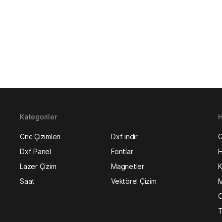
Kategoriler
H
Cnc Çizimleri
Dxf indir
G
Dxf Panel
Fontlar
H
Lazer Çizim
Magnetler
K
Saat
Vektörel Çizim
M
O
T