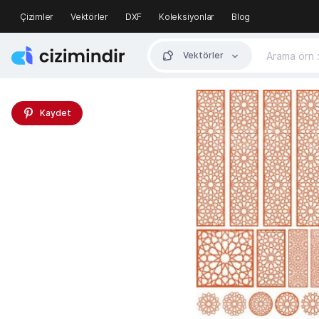
Çizimler
Vektörler
DXF
Koleksiyonlar
Blog
Vektörler
Kaydet